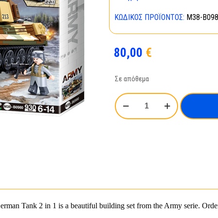
ΚΩΔΙΚΌΣ ΠΡΟΪΌΝΤΟΣ:
M38-B09
80,00
€
Σε απόθεμα
Sluban
(Battle
of
Budapest)
Large
German
Tank
2
in
an Tank 2 in 1 is a beautiful building set from the Army serie. Order 
1