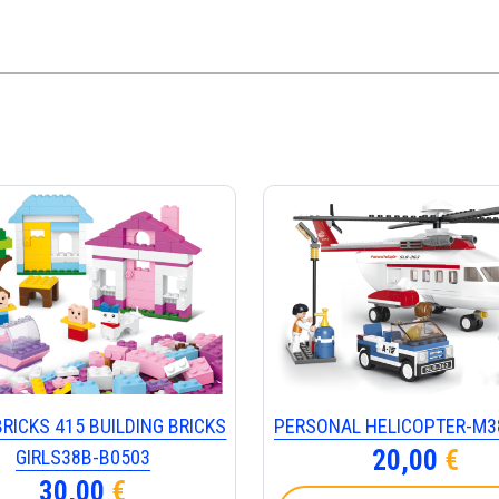
M38-
B0980
ποσότητα
BRICKS 415 BUILDING BRICKS
PERSONAL HELICOPTER-Μ3
20,00
€
GIRLS38B-B0503
30,00
€