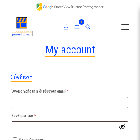
0
My account
Σύνδεση
Απαιτείται
Όνομα χρήστη ή διεύθυνση email
*
Απαιτείται
Συνθηματικό
*
Να με θυμάσαι