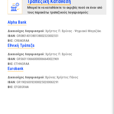
Τραπεζική Κατάθεση
Μπορείτε να καταθέσετε το ακριβές ποσό σε έναν από
τους παρακάτω τραπεζικούς λογαριασμούς:
Alpha Bank
Δικαιούχος Λογαριασμού:
Χρήστος Π. Βρύνας - Ψηφιακό Μαγαζάκι
IBAN:
GR0801401380138002320002551
BIC:
CRBAGRAA
Εθνική Τράπεζα
Δικαιούχος Λογαριασμού:
Χρήστος Π. Βρύνας
IBAN:
GR5601106660000066640022969
BIC:
ETHNGRAA
Eurobank
Δικαιούχος Λογαριασμού:
Βρύνας Χρήστος Πάνος
IBAN:
GR1902603920000250200063291
BIC:
EFGBGRAA