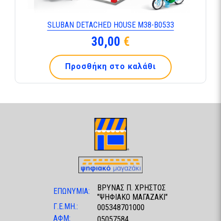
SLUBAN DETACHED HOUSE M38-B0533
30,00
€
Προσθήκη στο καλάθι
ΒΡΥΝΑΣ Π. ΧΡΗΣΤΟΣ
ΕΠΩΝΥΜΙΑ:
"ΨΗΦΙΑΚΟ ΜΑΓΑΖΑΚΙ"
Γ.Ε.ΜΗ.:
005348701000
ΑΦΜ:
05057584