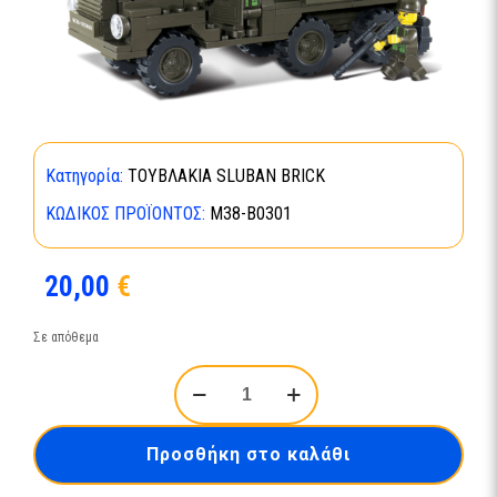
Κατηγορία:
ΤΟΥΒΛΑΚΙΑ SLUBAN BRICK
ΚΩΔΙΚΌΣ ΠΡΟΪΌΝΤΟΣ:
M38-B0301
20,00
€
Σε απόθεμα
ARMY
APC-
M38-
B0301
Προσθήκη στο καλάθι
ποσότητα