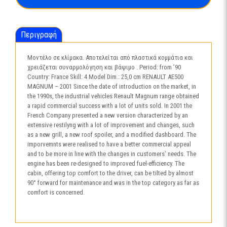
3941
ποσότητα
Περιγραφή
Μοντέλο σε κλίμακα. Αποτελείται από πλαστικά κομμάτια και
χρειάζεται συναρμολόγηση και βάψιμο . Period: from ’90
Country: France Skill: 4 Model Dim.: 25,0 cm RENAULT AE500
MAGNUM – 2001 Since the date of introduction on the market, in
the 1990s, the industrial vehicles Renault Magnum range obtained
a rapid commercial success with a lot of units sold. In 2001 the
French Company presented a new version characterized by an
extensive restilyng with a lot of improvement and changes, such
as a new grill, a new roof spoiler, and a modified dashboard. The
imporvemnts were realised to have a better commercial appeal
and to be more in line with the changes in customers’ needs. The
engine has been re-designed to improved fuel-efficiency. The
cabin, offering top comfort to the driver, can be tilted by almost
90° forward for maintenance and was in the top category as far as
comfort is concerned.