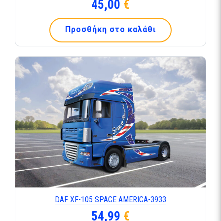
45,00
€
Προσθήκη στο καλάθι
DAF XF-105 SPACE AMERICA-3933
54,99
€