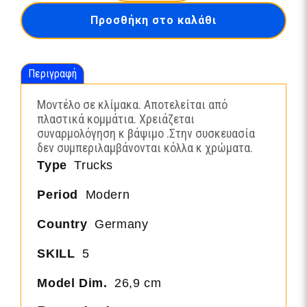
BIG
Προσθήκη στο καλάθι
SPACE-
3948
ποσότητα
Περιγραφή
Μοντέλο σε κλίμακα. Αποτελείται από
πλαστικά κομμάτια. Χρειάζεται
συναρμολόγηση κ βάψιμο .Στην συσκευασία
δεν συμπεριλαμβάνονται κόλλα κ χρώματα.
Type
Trucks
Period
Modern
Country
Germany
SKILL
5
Model Dim.
26,9 cm