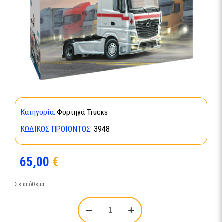
Κατηγορία:
Φορτηγά Trucκs
ΚΩΔΙΚΌΣ ΠΡΟΪΌΝΤΟΣ:
3948
65,00
€
Σε απόθεμα
MERCEDES-
BENZ
MP4