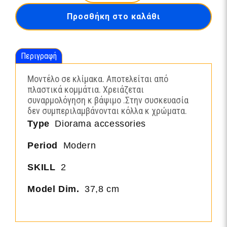
and
Προσθήκη στο καλάθι
Trailers
-
Guard
Rail
Περιγραφή
and
Road
Section
Μοντέλο σε κλίμακα. Αποτελείται από
for
πλαστικά κομμάτια. Χρειάζεται
Display
συναρμολόγηση κ βάψιμο .Στην συσκευασία
ποσότητα
δεν συμπεριλαμβάνονται κόλλα κ χρώματα.
Type
Diorama accessories
Period
Modern
SKILL
2
Model Dim.
37,8 cm