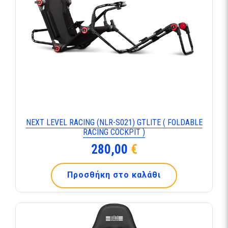
ΝΕΧΤ LΕVΕL RΑCΙΝG (ΝLR-S021) GΤLΙΤΕ ( FΟLDΑΒLΕ
RΑCΙΝG CΟCΚΡΙΤ )
280,00
€
Προσθήκη στο καλάθι