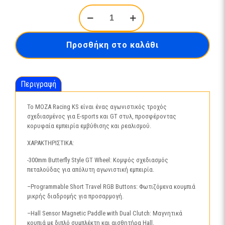
MOZA
SIM
RACING,
KS
Προσθήκη στο καλάθι
STEERING
WHEEL(
RS047
)
Περιγραφή
ποσότητα
Το MOZA Racing KS είναι ένας αγωνιστικός τροχός
σχεδιασμένος για E-sports και GT στυλ, προσφέροντας
κορυφαία εμπειρία εμβύθισης και ρεαλισμού.
ΧΑΡΑΚΤΗΡΙΣΤΙΚΑ:
-300mm Butterfly Style GT Wheel: Κομψός σχεδιασμός
πεταλούδας για απόλυτη αγωνιστική εμπειρία.
–Programmable Short Travel RGB Buttons: Φωτιζόμενα κουμπιά
μικρής διαδρομής για προσαρμογή.
–Hall Sensor Magnetic Paddle with Dual Clutch: Μαγνητικά
κουπιά με διπλό συμπλέκτη και αισθητήρα Hall.