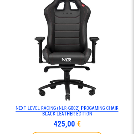
ΝΕΧΤ LΕVΕL RΑCΙΝG (ΝLR-G002) ΡRΟGΑΜΙΝG CΗΑΙR
ΒLΑCΚ LΕΑΤΗΕR ΕDΙΤΙΟΝ
425,00
€