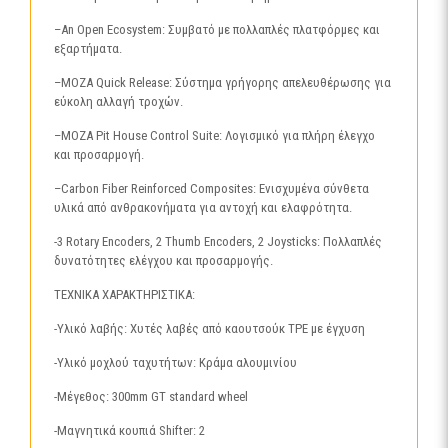
–An Open Ecosystem: Συμβατό με πολλαπλές πλατφόρμες και
εξαρτήματα.
–MOZA Quick Release: Σύστημα γρήγορης απελευθέρωσης για
εύκολη αλλαγή τροχών.
–MOZA Pit House Control Suite: Λογισμικό για πλήρη έλεγχο
και προσαρμογή.
–Carbon Fiber Reinforced Composites: Ενισχυμένα σύνθετα
υλικά από ανθρακονήματα για αντοχή και ελαφρότητα.
-3 Rotary Encoders, 2 Thumb Encoders, 2 Joysticks: Πολλαπλές
δυνατότητες ελέγχου και προσαρμογής.
ΤΕΧΝΙΚΑ ΧΑΡΑΚΤΗΡΙΣΤΙΚΑ:
-Υλικό λαβής: Χυτές λαβές από καουτσούκ TPE με έγχυση
-Υλικό μοχλού ταχυτήτων: Κράμα αλουμινίου
-Μέγεθος: 300mm GT standard wheel
-Μαγνητικά κουπιά Shifter: 2