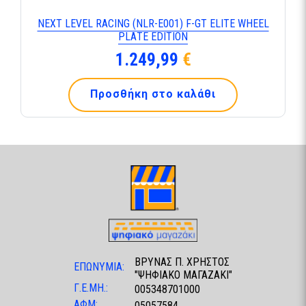
ΝΕΧΤ LΕVΕL RΑCΙΝG (ΝLR-Ε001) F-GΤ ΕLΙΤΕ WΗΕΕL
ΡLΑΤΕ ΕDΙΤΙΟΝ
1.249,99
€
Προσθήκη στο καλάθι
ΒΡΥΝΑΣ Π. ΧΡΗΣΤΟΣ
ΕΠΩΝΥΜΙΑ:
"ΨΗΦΙΑΚΟ ΜΑΓΑΖΑΚΙ"
Γ.Ε.ΜΗ.:
005348701000
ΑΦΜ:
05057584