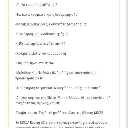
-Διπλά κουπιά συμπλέκτη: 2
-Φωτεινά κουμπιά μικρής διαδρομής: 10
-Κουμπιά αντίχειρα (με δυνατότητα πίεσης): 2
-Περιστροφικοί κωδικοποιητές: 3
–LED υψηλής φωτεινότητας: 10
-Χρώματα LED: 8 για προσαρμογή
-Ευφυής τηλεμετρία: ΝΑΙ
-Μέθοδος Knock–Down (K/D): Γρήγορη απελευθέρωση
προδιαγραφών D1
-Αισθητήρας πτερυγίου: Αισθητήρας Hall χωρίς επαφή
-Διπλός συμπλέκτης Shifter Paddle Modes: Άξονας σύνθεσης/
ανεξάρτητος άξονας/κουμπί
-Συμβατότητα: Συμβατό με PC και όλες τις βάσεις MOZA
Το MOZA Racing KS είναι η ιδανική επιλογή για σοβαρούς sim
racers που αναζητούν ακρίβεια, ανθεκτικότητα και πλήρη