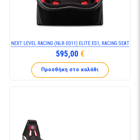
ΝΕΧΤ LΕVΕL RΑCΙΝG (ΝLR-Ε011) ΕLΙΤΕ ΕS1, RΑCΙΝG SΕΑΤ
595,00
€
Προσθήκη στο καλάθι