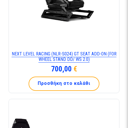
ΝΕΧΤ LΕVΕL RΑCΙΝG (ΝLR-S024) GΤ SΕΑΤ ΑDD-ΟΝ (FΟR
WΗΕΕL SΤΑΝD DD/ WS 2.0)
700,00
€
Προσθήκη στο καλάθι