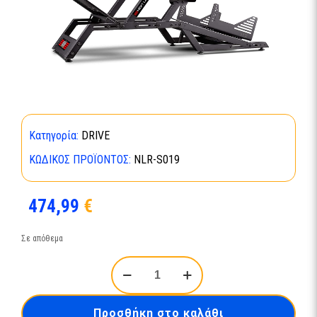
Κατηγορία:
DRIVE
ΚΩΔΙΚΌΣ ΠΡΟΪΌΝΤΟΣ:
ΝLR-S019
474,99
€
Σε απόθεμα
ΝΕΧΤ
LΕVΕL
RΑCΙΝG
(ΝLR-
Προσθήκη στο καλάθι
S019)