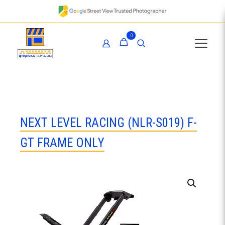
0
ΝΕΧΤ LΕVΕL RΑCΙΝG (ΝLR-S019) F-
GΤ FRΑΜΕ ΟΝLΥ