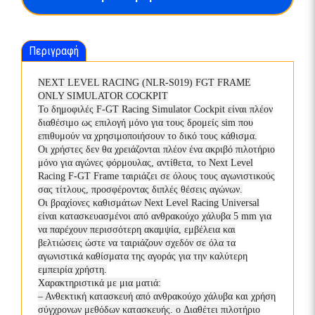
F-
GΤ
FRΑΜΕ
Περιγραφή
ΟΝLΥ
ποσότητα
NEXT LEVEL RACING (NLR-S019) FGT FRAME
ONLY SIMULATOR COCKPIT
Το δημοφιλές F-GT Racing Simulator Cockpit είναι πλέον
διαθέσιμο ως επιλογή μόνο για τους δρομείς sim που
επιθυμούν να χρησιμοποιήσουν το δικό τους κάθισμα.
Οι χρήστες δεν θα χρειάζονται πλέον ένα ακριβό πιλοτήριο
μόνο για αγώνες φόρμουλας, αντίθετα, το Next Level
Racing F-GT Frame ταιριάζει σε όλους τους αγωνιστικούς
σας τίτλους, προσφέροντας διπλές θέσεις αγώνων.
Οι βραχίονες καθισμάτων Next Level Racing Universal
είναι κατασκευασμένοι από ανθρακούχο χάλυβα 5 mm για
να παρέχουν περισσότερη ακαμψία, εμβέλεια και
βελτιώσεις ώστε να ταιριάζουν σχεδόν σε όλα τα
αγωνιστικά καθίσματα της αγοράς για την καλύτερη
εμπειρία χρήστη.
Χαρακτηριστικά με μια ματιά:
– Ανθεκτική κατασκευή από ανθρακούχο χάλυβα και χρήση
σύγχρονων μεθόδων κατασκευής. o Διαθέτει πιλοτήριο