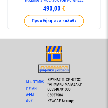
FARMING SIMULATOR FOR PC,WHEEL
490,00
€
Προσθήκη στο καλάθι
ΒΡΥΝΑΣ Π. ΧΡΗΣΤΟΣ
ΕΠΩΝΥΜΙΑ:
"ΨΗΦΙΑΚΟ ΜΑΓΑΖΑΚΙ"
Γ.Ε.ΜΗ.:
005348701000
ΑΦΜ:
05057584
ΔΟΥ:
ΚΕΦΟΔΕ Αττικής