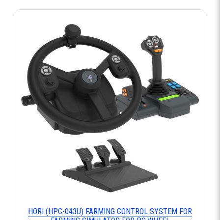
HORI (HPC-043U) FARMING CONTROL SYSTEM FOR