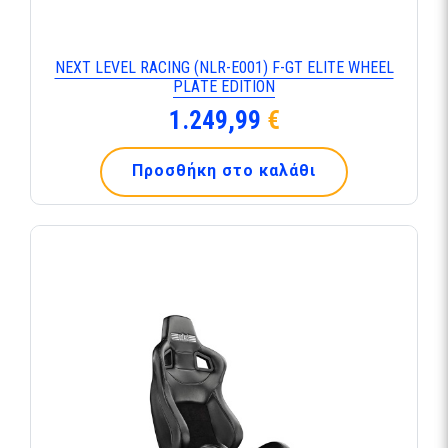
ΝΕΧΤ LΕVΕL RΑCΙΝG (ΝLR-Ε001) F-GΤ ΕLΙΤΕ WΗΕΕL
ΡLΑΤΕ ΕDΙΤΙΟΝ
1.249,99
€
Προσθήκη στο καλάθι