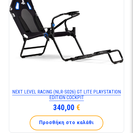
ΝΕΧΤ LΕVΕL RΑCΙΝG (ΝLR-S026) GΤ LΙΤΕ ΡLΑΥSΤΑΤΙΟΝ
ΕDΙΤΙΟΝ CΟCΚΡΙΤ
340,00
€
Προσθήκη στο καλάθι