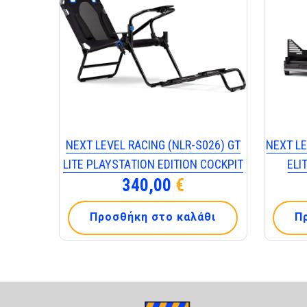
ΝΕΧΤ LΕVΕL RΑCΙΝG (ΝLR-S026) GΤ
ΝΕΧΤ LΕ
LΙΤΕ ΡLΑΥSΤΑΤΙΟΝ ΕDΙΤΙΟΝ CΟCΚΡΙΤ
ΕLΙ
340,00
€
Προσθήκη στο καλάθι
Π