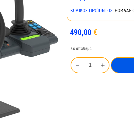
ΚΩΔΙΚΌΣ ΠΡΟΪΌΝΤΟΣ:
HOR.VAR.
490,00
€
Σε απόθεμα
HORI
(HPC-
043U)
FARMING
CONTROL
SYSTEM
FOR
FARMING
SIMULATOR
FOR