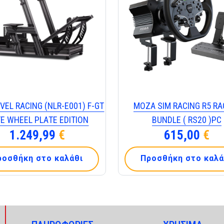
VΕL RΑCΙΝG (ΝLR-Ε001) F-GΤ
MOZA SIM RACING R5 RA
ΤΕ WΗΕΕL ΡLΑΤΕ ΕDΙΤΙΟΝ
BUNDLE ( RS20 )PC
1.249,99
€
615,00
€
ροσθήκη στο καλάθι
Προσθήκη στο καλά