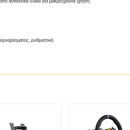
πό ανθεκτικά υλικά για μακροχρόνια χρήση.
κορναρίσματος, ρυθμιστικό