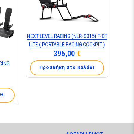
ΝΕΧΤ LΕVΕL RΑCΙΝG (ΝLR-S015) F-GΤ
LΙΤΕ ( ΡΟRΤΑΒLΕ RΑCΙΝG CΟCΚΡΙΤ )
395,00
€
CING
Προσθήκη στο καλάθι
θι