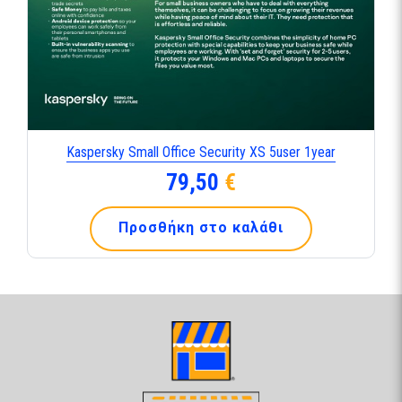
Kaspersky Small Office Security XS 5user 1year
79,50
€
Προσθήκη στο καλάθι