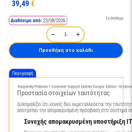
39,49
€
Σε απόθεμα
Διαθέσιμο από:
23/08/2026
Kaspersky
Premium
+
Customer
Προσθήκη στο καλάθι
Support
Eastern
Europe
Edition.
Περιγραφή
10-
Device
1
Kaspersky Premium + Customer Support Eastern Europe Edition. 10-Devic
year
Προστασία στοιχείων ταυτότητας
Base
Download
Διασφαλίζει ότι κανείς δεν εκμεταλλεύεται την ταυτότητ
Pack
αποτρέπει την απομακρυσμένη πρόσβαση στο σύστημά σα
ποσότητα
Συνεχής απομακρυσμένη υποστήριξη I