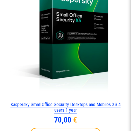
Kaspersky Small Office Security Desktops and Mobiles XS 4
users 1 year
70,00
€