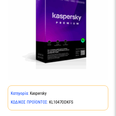
Κατηγορία:
Kaspersky
ΚΩΔΙΚΌΣ ΠΡΟΪΌΝΤΟΣ:
KL1047ODKFS