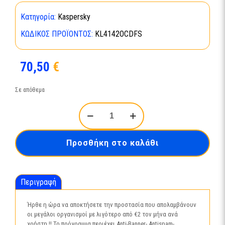
Κατηγορία:
Kaspersky
ΚΩΔΙΚΌΣ ΠΡΟΪΌΝΤΟΣ:
KL4142OCDFS
70,50
€
Σε απόθεμα
Kaspersky
Small
Office
Security
Προσθήκη στο καλάθι
XS
4user
1year
ποσότητα
Περιγραφή
Ήρθε η ώρα να αποκτήσετε την προστασία που απολαμβάνουν
οι μεγάλοι οργανισμοί με λιγότερο από €2 τον μήνα ανά
χρήστη !! Το πρόγραμμα περιέχει Anti-Banner- Antispam-