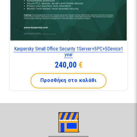
Kaspersky Small Office Security 1Server+5PC+5Device1
year
240,00
€
Προσθήκη στο καλάθι