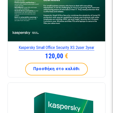
Kaspersky Small Office Security XS 2user 3year
120,00
€
Προσθήκη στο καλάθι