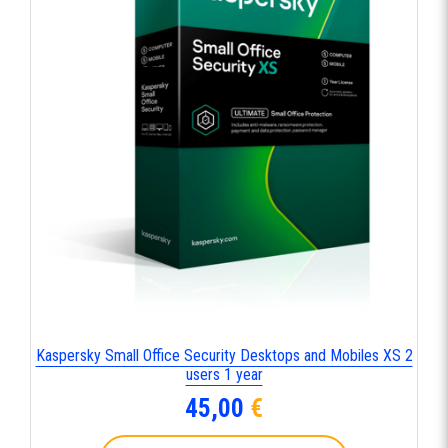
Kaspersky Small Office Security Desktops and Mobiles XS 2
users 1 year
45,00
€