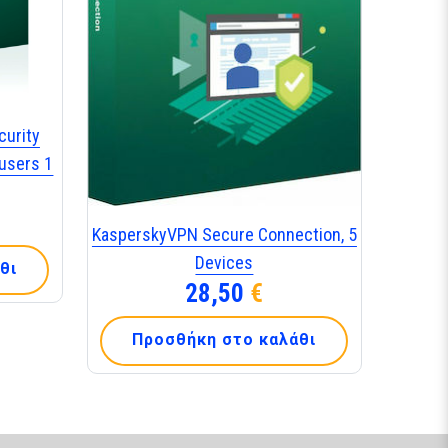
curity
users 1
KasperskyVPN Secure Connection, 5
Devices
θι
28,50
€
Προσθήκη στο καλάθι