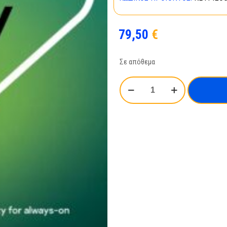
79,50
€
Σε απόθεμα
Kaspersky
Small
Office
Security
XS
5user
1year
ποσότητα