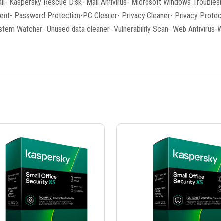
ewall- Kaspersky Rescue Disk- Mail Antivirus- Microsoft Windows Troubl
t- Password Protection-PC Cleaner- Privacy Cleaner- Privacy Protect
stem Watcher- Unused data cleaner- Vulnerability Scan- Web Antivir