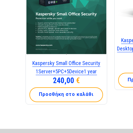
Kaspe
Deskto
Kaspersky Small Office Security
1Server+5PC+5Device1 year
240,00
€
Π
Προσθήκη στο καλάθι