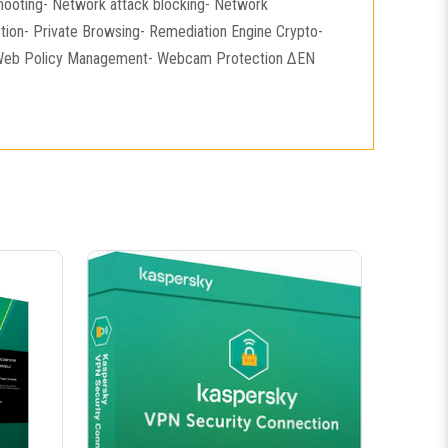
eshooting- Network attack blocking- Network
ion- Private Browsing- Remediation Engine Crypto-
us-Web Policy Management- Webcam Protection ΔΕΝ