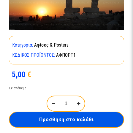
Κατηγορία:
Αφίσες & Posters
ΚΩΔΙΚΌΣ ΠΡΟΪΌΝΤΟΣ:
ΑΦΠΟΡΤ1
5,00
€
Σε απόθεμα
ΠΟΡΤΑΡΑ
ΑΦΙΣΑ,
45
cm
Προσθήκη στο καλάθι
x
32
cm