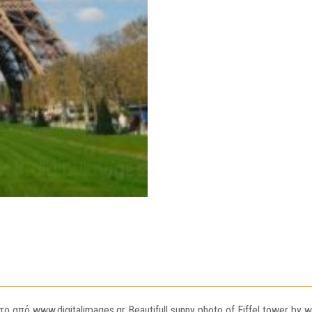
από www.digitalimages.gr Beautifull sunny photo of Eiffel tower by w