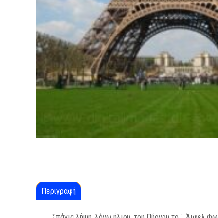
Περιγραφή
Σπάνια λήψη ,λόγω ήλιου, του Πύργου το ¨ Άιφελ.Φωτο 