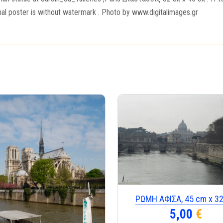
al poster is without watermark . Photo by www.digitalimages.gr
ΡΩΜΗ ΑΦΙΣΑ, 45 cm x 3
5,00
€