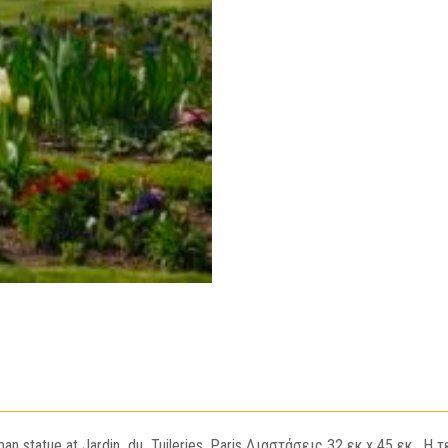
an statue at Jardin_du_Tuileries ,Paris Διαστάσεις 32 εκ x 45 εκ . 