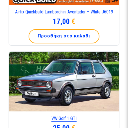
Airfix Quickbuild Lamborghini Aventador – White J6019
17,00
€
Προσθήκη στο καλάθι
VW Golf 1 GTI