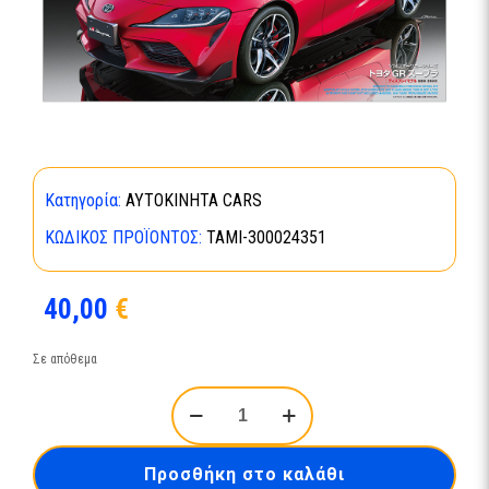
Κατηγορία:
ΑΥΤΟΚΙΝΗΤΑ CARS
ΚΩΔΙΚΌΣ ΠΡΟΪΌΝΤΟΣ:
TAMI-300024351
40,00
€
Σε απόθεμα
1/24
TOYOTA
GR
Supra
Προσθήκη στο καλάθι
ποσότητα