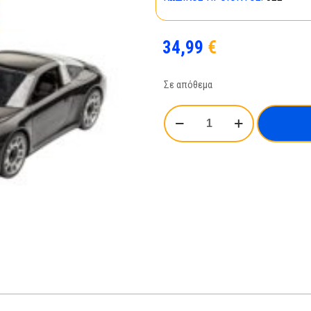
34,99
€
Σε απόθεμα
Porsche
911
Targa
4S_00822
ποσότητα