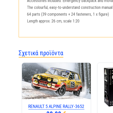
Accessories included: Emergency backpack and movabl
The colourful, easy-to-understand construction manual
64 parts (39 components + 24 fasteners, 1 x figure)
Length approx. 26 cm, scale 1:20
Σχετικά προϊόντα
RENAULT 5 ALPINE RALLY-3652