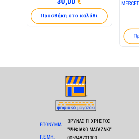
30,00
€
MERCED
Προσθήκη στο καλάθι
Π
ΒΡΥΝΑΣ Π. ΧΡΗΣΤΟΣ
ΕΠΩΝΥΜΙΑ:
"ΨΗΦΙΑΚΟ ΜΑΓΑΖΑΚΙ"
Γ.Ε.ΜΗ.:
005348701000