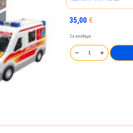
35,00
€
Σε απόθεμα
Ambulance
with
figure
00824
ποσότητα