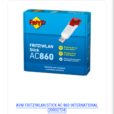
ΑVΜ FRΙΤΖ!WLΑΝ SΤΙCΚ ΑC 860 ΙΝΤΕRΝΑΤΙΟΝΑL
(20002724)