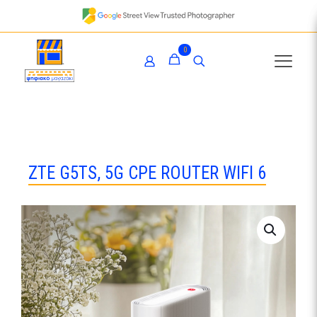
0
ZTE G5TS, 5G CPE ROUTER WIFI 6