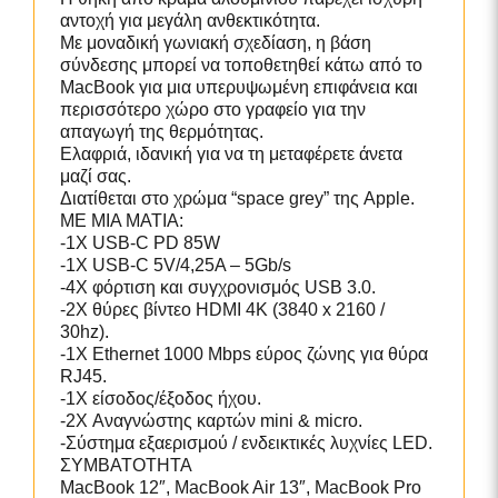
αντοχή για μεγάλη ανθεκτικότητα.
Με μοναδική γωνιακή σχεδίαση, η βάση
σύνδεσης μπορεί να τοποθετηθεί κάτω από το
MacBook για μια υπερυψωμένη επιφάνεια και
περισσότερο χώρο στο γραφείο για την
απαγωγή της θερμότητας.
Ελαφριά, ιδανική για να τη μεταφέρετε άνετα
μαζί σας.
Διατίθεται στο χρώμα “space grey” της Apple.
ΜΕ ΜΙΑ ΜΑΤΙΑ:
-1X USB-C PD 85W
-1X USB-C 5V/4,25A – 5Gb/s
-4X φόρτιση και συγχρονισμός USB 3.0.
-2X θύρες βίντεο HDMI 4K (3840 x 2160 /
30hz).
-1X Ethernet 1000 Mbps εύρος ζώνης για θύρα
RJ45.
-1X είσοδος/έξοδος ήχου.
-2X Αναγνώστης καρτών mini & micro.
-Σύστημα εξαερισμού / ενδεικτικές λυχνίες LED.
ΣΥΜΒΑΤΟΤΗΤΑ
MacBook 12″, MacBook Air 13″, MacBook Pro