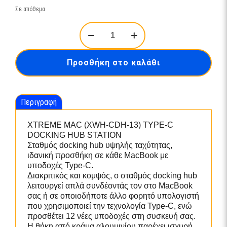
Σε απόθεμα
XTREME
MAC
(XWH-
CDH-
Προσθήκη στο καλάθι
13)
TYPE-
C
DOCKING
Περιγραφή
HUB
STATION
–
ΧΤRΕΜΕ ΜΑC (ΧWΗ-CDΗ-13) ΤΥΡΕ-C
12
DΟCΚΙΝG ΗUΒ SΤΑΤΙΟΝ
PORTS
Σταθμός docking hub υψηλής ταχύτητας,
ποσότητα
ιδανική προσθήκη σε κάθε MacBook με
υποδοχές Type-C.
Διακριτικός και κομψός, ο σταθμός docking hub
λειτουργεί απλά συνδέοντάς τον στο MacBook
σας ή σε οποιοδήποτε άλλο φορητό υπολογιστή
που χρησιμοποιεί την τεχνολογία Type-C, ενώ
προσθέτει 12 νέες υποδοχές στη συσκευή σας.
Η θήκη από κράμα αλουμινίου παρέχει ισχυρή