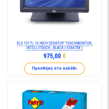
ΕLΟ 1517L 15-ΙΝCΗ DΕSΚΤΟΡ ΤΟUCΗΜΟΝΙΤΟR,
ΙΝΤΕLLΙΤΟUCΗ , ΒLΑCΚ ( Ε344758 )
975,00
€
Προσθήκη στο καλάθι