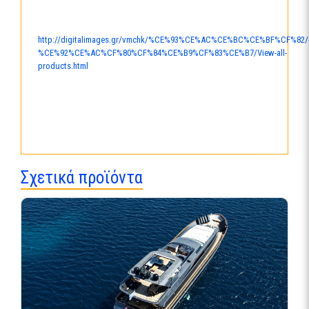
http://digitalimages.gr/vmchk/%CE%93%CE%AC%CE%BC%CE%BF%CF%82/
%CE%92%CE%AC%CF%80%CF%84%CE%B9%CF%83%CE%B7/View-all-
products.html
Σχετικά προϊόντα