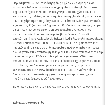
Περιλαμβάνει 360 φωτογράφηση έως 6 χώρων κ ανέβασμα έως
τεσσάρων 360 πανοραμικών φωτογραφιών στο Google Maps στο
σημείο που έχετε δηλώσει τον επαγγελματικό σας χώρο Thumbs
κουμπιά με τις σελίδες κοινωνικής δικτύωσης,facebook ,instagram της
κάθε επιχείρησηςPhotogallery έως κ 10 , κάθε επιπλέον φωτογραφία
έχει κόστος €1(ένα ευρώ) Δημιουργία QR Code παρουσίασης , μπορεί
να χρησιμοποιηθεί σε εκτύπωση συσκευασίας , κυπέλλων , σε
αυτοκίνητο κλπ. Τoolbox που περιλαμβάνει “κουμπιά” για VR
απεικόνιση , Share για facebook, twitter,linkedin Αποστολή παρουσίασης
με email.Επιπλέον VIRTUAL SHOP €50(ΠΕΝΗΝΤΑ ΕΥΡΩ ) επιπλέον των
παραπάνω virtual shop με τη δημιουργία επιπλέον σημείων hot spots
που οδηγούν στην αντίστοιχη κατηγορία του eshop του πελάτη για την
online παραγγελία Κάθε επιπλέον χώρος έχει κόστος €30 (τριάντα
ευρώ) Τα αρχεία παραδίδονται στην εκάστοτε επιχείρηση για upload
στο site της Εάν δεν υπάρχει site οι παρουσιάσεις μπορούν να
φιλοξενηθούν στην www.digitalimages.gr κ πρώτος χρόνος είναι
δωρεάν κ η ετήσια συνδρομή για τον επόμενο χρόνο ανέρχεται στο
ποσό των €20 (είκοσι ευρώ ) ανά έτος .
Επικοινωνία Κος Χρήστος Βρύνας Τηλ 2106019646 Κινητό 6947683737
Δείγματα φωτογραφιών