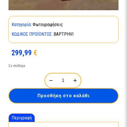
Κατηγορία:
Φωτογραφήσεις
ΚΩΔΙΚΌΣ ΠΡΟΪΌΝΤΟΣ:
BAPTPHVI
299,99
€
Σε απόθεμα
360
Virtual
tour
ποσότητα
Προσθήκη στο καλάθι
Περιγραφή