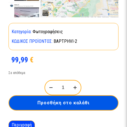
Κατηγορία:
Φωτογραφήσεις
ΚΩΔΙΚΌΣ ΠΡΟΪΌΝΤΟΣ:
BAPTPHVI-2
99,99
€
Σε απόθεμα
360
Google
Maps
upload
Προσθήκη στο καλάθι
ποσότητα
Περιγραφή