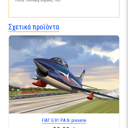
Force, Thornaby, England, 1951
Σχετικά προϊόντα
FIAT G.91 P.A.N. preserie