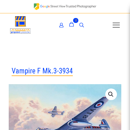
0
Vampire F Mk.3-3934