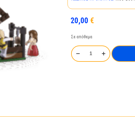
20,00
€
Σε απόθεμα
SLUBAN
WINDMILL
-
M38-
B0617
ποσότητα