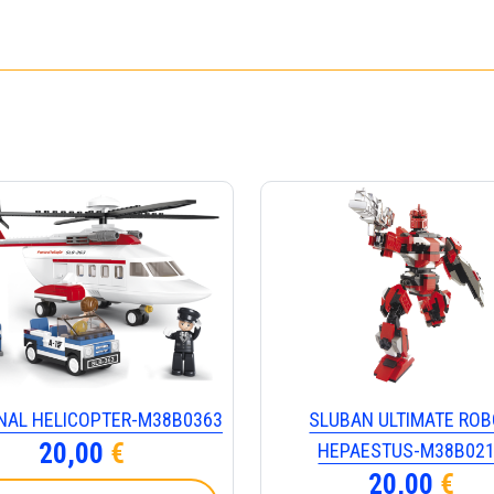
NAL HELICOPTER-Μ38Β0363
SLUBAN ULTIMATE RO
20,00
€
HEPAESTUS-Μ38Β02
20,00
€