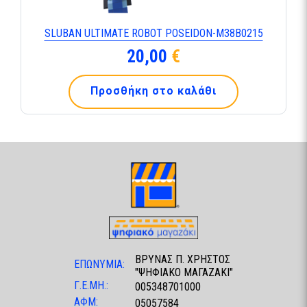
SLUBAN ULTIMATE ROBOT POSEIDON-Μ38Β0215
20,00
€
Προσθήκη στο καλάθι
ΒΡΥΝΑΣ Π. ΧΡΗΣΤΟΣ
ΕΠΩΝΥΜΙΑ:
"ΨΗΦΙΑΚΟ ΜΑΓΑΖΑΚΙ"
Γ.Ε.ΜΗ.:
005348701000
ΑΦΜ:
05057584