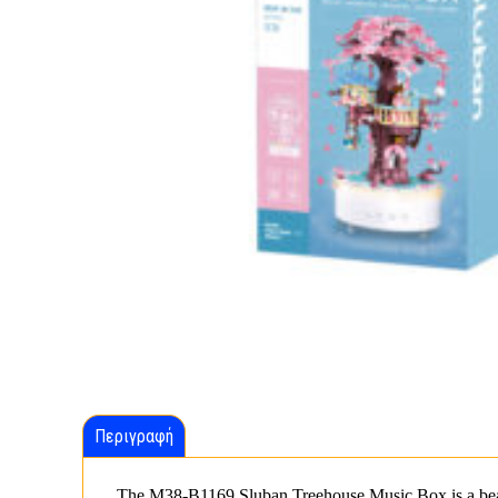
Περιγραφή
The M38-B1169 Sluban Treehouse Music Box is a beautif