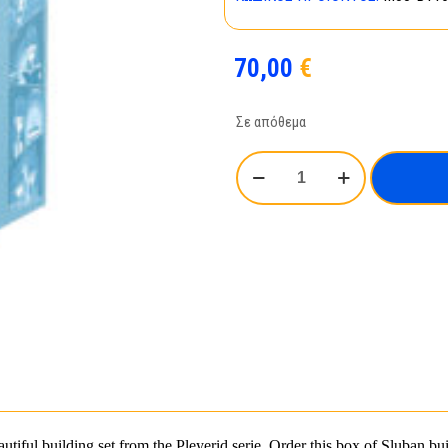
70,00
€
Σε απόθεμα
Sluban
-
Treehouse
Music
Box
M38-
B1169
ποσότητα
ul building set from the Pleyerid serie. Order this box of Sluban bui