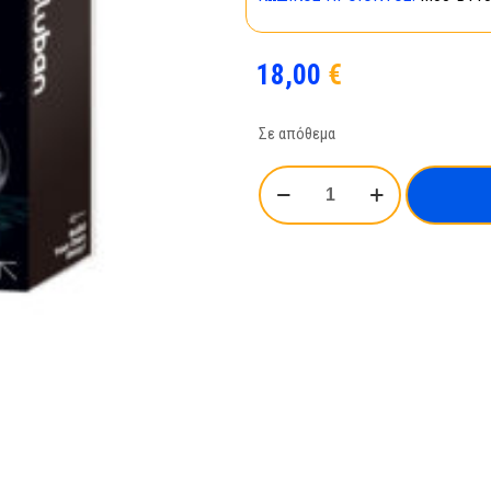
18,00
€
Σε απόθεμα
Sluban
-
Motorcycle
310GS
M38-
B1130
ποσότητα