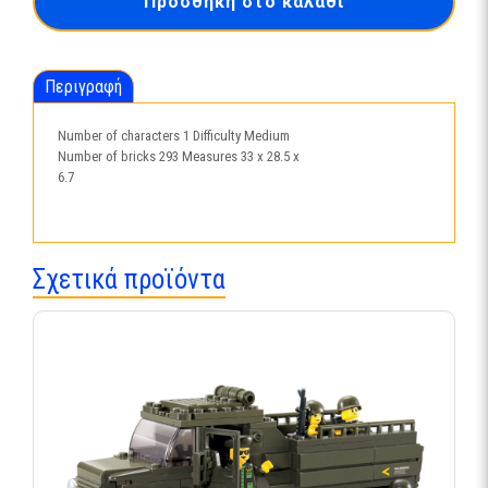
Προσθήκη στο καλάθι
B0511
ποσότητα
Περιγραφή
Number of characters 1 Difficulty Medium
Number of bricks 293 Measures 33 x 28.5 x
6.7
Σχετικά προϊόντα