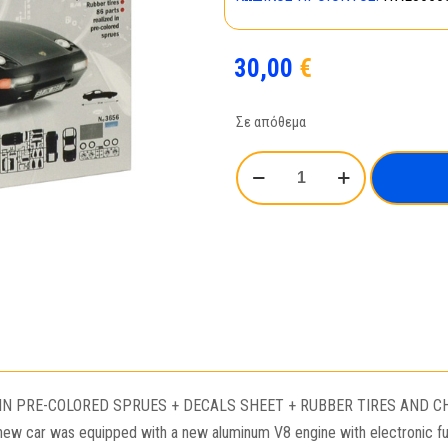
30,00
€
Σε απόθεμα
PORSCHE
928
S4
ποσότητα
N PRE-COLORED SPRUES + DECALS SHEET + RUBBER TIRES AND CHRO
 new car was equipped with a new aluminum V8 engine with electronic fue