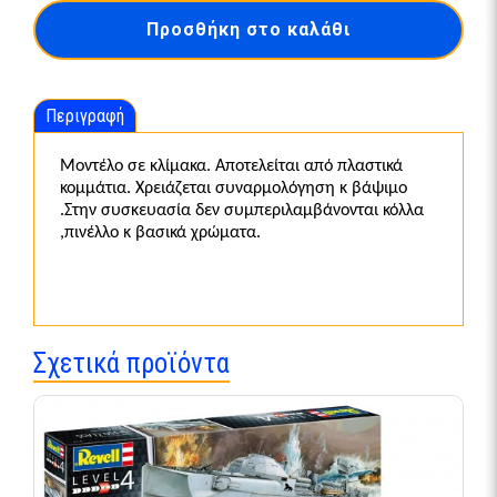
PT-
Προσθήκη στο καλάθι
588/PT-
579-
05165
ποσότητα
Περιγραφή
Μοντέλο σε κλίμακα. Αποτελείται από πλαστικά
κομμάτια. Χρειάζεται συναρμολόγηση κ βάψιμο
.Στην συσκευασία δεν συμπεριλαμβάνονται κόλλα
,πινέλλο κ βασικά χρώματα.
Σχετικά προϊόντα