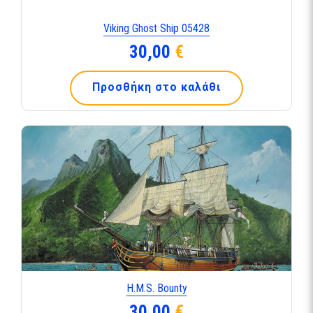
Viking Ghost Ship 05428
30,00
€
Προσθήκη στο καλάθι
H.M.S. Bounty
30,00
€