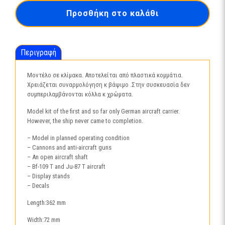
GRAF
Προσθήκη στο καλάθι
ZEPPELIN05164
ποσότητα
Περιγραφή
Μοντέλο σε κλίμακα. Αποτελείται από πλαστικά κομμάτια.
Χρειάζεται συναρμολόγηση κ βάψιμο .Στην συσκευασία δεν
συμπεριλαμβάνονται κόλλα κ χρώματα.
Model kit of the first and so far only German aircraft carrier.
However, the ship never came to completion.
– Model in planned operating condition
– Cannons and anti-aircraft guns
– An open aircraft shaft
– Bf-109 T and Ju-87 T aircraft
– Display stands
– Decals
Length:362 mm
Width:72 mm