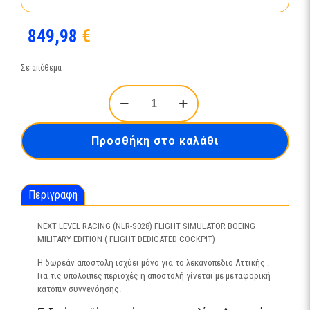
849,98
€
Σε απόθεμα
NEXT
LEVEL
RACING
(NLR-
Προσθήκη στο καλάθι
S028)
FLIGHT
SIMULATOR
BOEING
Περιγραφή
MILITARY
EDITION
(
NEXT LEVEL RACING (NLR-S028) FLIGHT SIMULATOR BOEING
FLIGHT
MILITARY EDITION ( FLIGHT DEDICATED COCKPIT)
DEDICATED
COCKPIT)
Η δωρεάν αποστολή ισχύει μόνο για το λεκανοπέδιο Αττικής .
ποσότητα
Για τις υπόλοιπες περιοχές η αποστολή γίνεται με μεταφορική
κατόπιν συννενόησης.