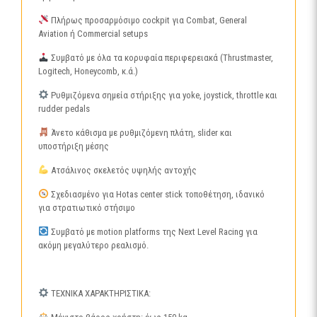
Πλήρως προσαρμόσιμο cockpit για Combat, General
Aviation ή Commercial setups
Συμβατό με όλα τα κορυφαία περιφερειακά (Thrustmaster,
Logitech, Honeycomb, κ.ά.)
Ρυθμιζόμενα σημεία στήριξης για yoke, joystick, throttle και
rudder pedals
Άνετο κάθισμα με ρυθμιζόμενη πλάτη, slider και
υποστήριξη μέσης
Ατσάλινος σκελετός υψηλής αντοχής
Σχεδιασμένο για Hotas center stick τοποθέτηση, ιδανικό
για στρατιωτικό στήσιμο
Συμβατό με motion platforms της Next Level Racing για
ακόμη μεγαλύτερο ρεαλισμό.
ΤΕΧΝΙΚΑ ΧΑΡΑΚΤΗΡΙΣΤΙΚΑ: