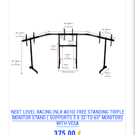
ΝΕΧΤ LΕVΕL RΑCΙΝG (ΝLR-Α010) FRΕΕ SΤΑΝDΙΝG ΤRΙΡLΕ
ΜΟΝΙΤΟR SΤΑΝD ( SUΡΡΟRΤS 3 Χ 32-ΤΟ-65” ΜΟΝΙΤΟRS
WΙΤΗ VΕSΑ
375,00
€