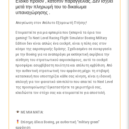
Ειδικό προϊόν , κατόπιν παραγγελίας. Δεν ισχύει
μετά την πληρωμή του το δικαίωμα
υπαναχώρησης .
Απογείωση στον Απόλυτο Εξομοιωτή Πτήσης!
Ετοιμαστείτε για μια εμπειρία που ξεπερνά τα όρια του
gaming! Το Next Level Racing Flight Simulator Boeing Military
Edition δεν είναι απλώς ένα cockpit, είναι η πύλη σας στον
κόσμο της αεροπορικής δράσης. Σχεδιασμένο σε συνεργασία
με την Boeing για να αναπαράγει με εκπληκτική ακρίβεια την
αίσθηση του στρατιωτικού αεροσκάφους, αυτό το cockpit
προσφέρει ασυμβίβαστη ποιότητα και απόλυτη εμβύθιση. Από
την αυθεντική στρατιωτική του εμφάνιση μέχρι τη στιβαρή
κατασκευή που υποστηρίζει κάθε σας κίνηση, είναι η ιδανική
επιλογή για τον φανατικό sim-πιλότο που απαιτεί το Next Level
της προσομοίωσης! Εγκαταστήστε τα χειριστήριά σας,
κλειδώστε τον στόχο σας και ετοιμαστείτε για αποστολή.
ΜΕ ΜΙΑ ΜΑΤΙΑ:
Επίσημη άδεια Boeing, με αυθεντική “military green”
εμφάνιση