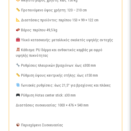
Μέγιστο βάρος χρήστη: έως 150 kg
Προτεινόμενο ύψος χρήστη: 120 – 210 cm
Διαστάσεις προϊόντος: περίπου 153 × 99 × 122 cm
Βάρος: περίπου 49,5 kg
Υλικό κατασκευής: μεταλλικός σκελετός υψηλής αντοχής
Κάθισμα: PU δέρμα και ανθεκτικός καμβάς με αφρό
υψηλής πυκνότητας
Ρυθμίσεις πλευρικών βραχιόνων: έως ±300 mm
Ρύθμιση ύψους κεντρικής στήλης: έως ±150 mm
Γωνιακές ρυθμίσεις: έως 21,5° για βραχίονες και πλάκες
Ρύθμιση Hotas center stick: ±30 mm
Διαστάσεις συσκευασίας: 1003 × 476 × 540 mm
Περιεχόμενο Συσκευασίας