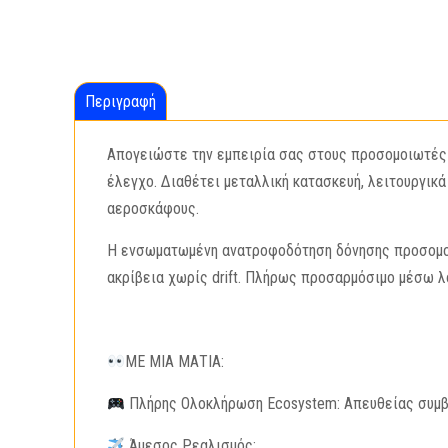
Περιγραφή
Απογειώστε την εμπειρία σας στους προσομοιωτές 
έλεγχο. Διαθέτει μεταλλική κατασκευή, λειτουργικ
αεροσκάφους.
Η ενσωματωμένη ανατροφοδότηση δόνησης προσομοιών
ακρίβεια χωρίς drift. Πλήρως προσαρμόσιμο μέσω λο
ΜΕ ΜΙΑ ΜΑΤΙΑ:
Πλήρης Ολοκλήρωση Ecosystem: Απευθείας συμβατ
Άμεσος Ρεαλισμός: