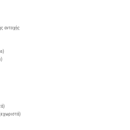
ής αντοχής
ns)
s)
τά)
 ξεχωριστά)