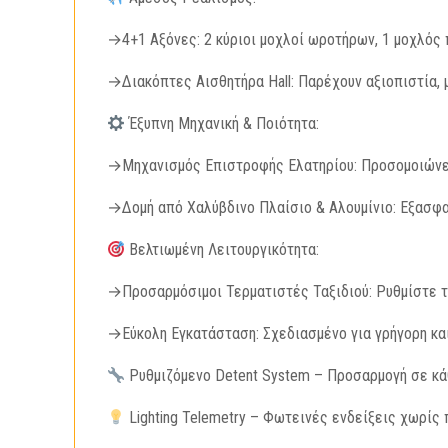
→4+1 Αξόνες: 2 κύριοι μοχλοί ωροτήρων, 1 μοχλός π
→Διακόπτες Αισθητήρα Hall: Παρέχουν αξιοπιστία, μ
Έξυπνη Μηχανική & Ποιότητα:
→Μηχανισμός Επιστροφής Ελατηρίου: Προσομοιώνει
→Δομή από Χαλύβδινο Πλαίσιο & Αλουμίνιο: Εξασφα
Βελτιωμένη Λειτουργικότητα:
→Προσαρμόσιμοι Τερματιστές Ταξιδιού: Ρυθμίστε τη
→Εύκολη Εγκατάσταση: Σχεδιασμένο για γρήγορη κα
Ρυθμιζόμενο Detent System – Προσαρμογή σε κ
Lighting Telemetry – Φωτεινές ενδείξεις χωρίς 