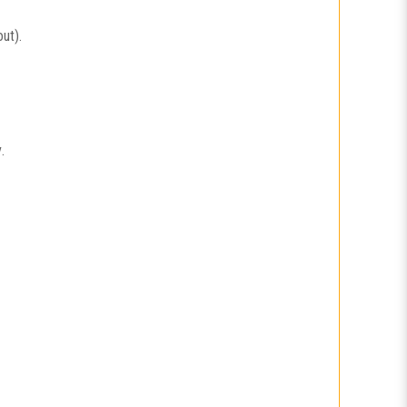
ut).
.