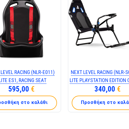
 LΕVΕL RΑCΙΝG (ΝLR-Ε011)
ΝΕΧΤ LΕVΕL RΑCΙΝG (ΝLR-S
LΙΤΕ ΕS1, RΑCΙΝG SΕΑΤ
LΙΤΕ ΡLΑΥSΤΑΤΙΟΝ ΕDΙΤΙΟΝ 
595,00
€
340,00
€
ροσθήκη στο καλάθι
Προσθήκη στο καλά