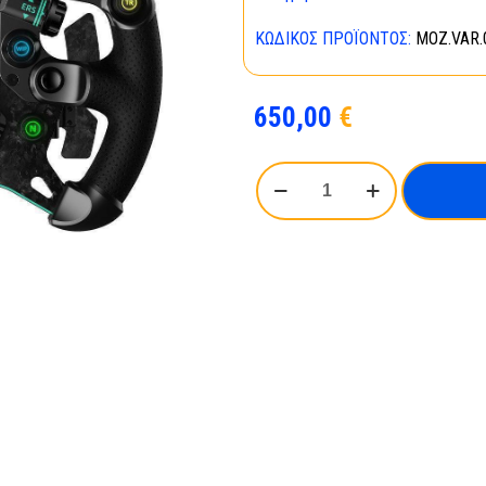
ΚΩΔΙΚΌΣ ΠΡΟΪΌΝΤΟΣ:
MOZ.VAR.
650,00
€
MOZA
SIM
RACING,
GS
V2P
STEERING
WHEEL,
LEATHER
(
RS056
)