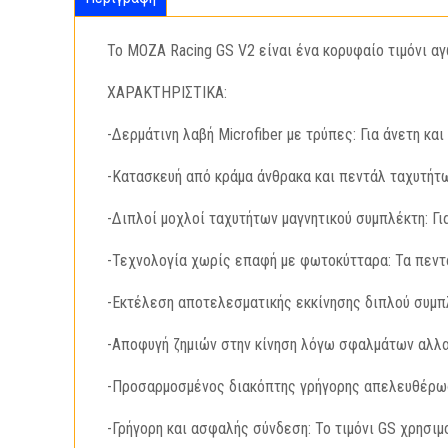
Το MOZA Racing GS V2 είναι ένα κορυφαίο τιμόνι αγ
ΧΑΡΑΚΤΗΡΙΣΤΙΚΑ:
-Δερμάτινη λαβή Microfiber με τρύπες: Για άνετη και
-Κατασκευή από κράμα άνθρακα και πεντάλ ταχυτήτων
-Διπλοί μοχλοί ταχυτήτων μαγνητικού συμπλέκτη: Γι
-Τεχνολογία χωρίς επαφή με φωτοκύτταρα: Τα πεντά
-Εκτέλεση αποτελεσματικής εκκίνησης διπλού συμπλέ
-Αποφυγή ζημιών στην κίνηση λόγω σφαλμάτων αλλα
-Προσαρμοσμένος διακόπτης γρήγορης απελευθέρωση
-Γρήγορη και ασφαλής σύνδεση: Το τιμόνι GS χρησι