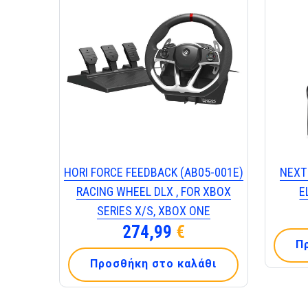
HORI FORCE FEEDBACK (AB05-001E)
ΝΕΧΤ
RACING WHEEL DLX , FOR XBOX
Ε
SERIES X/S, XBOX ONE
274,99
€
Π
Προσθήκη στο καλάθι