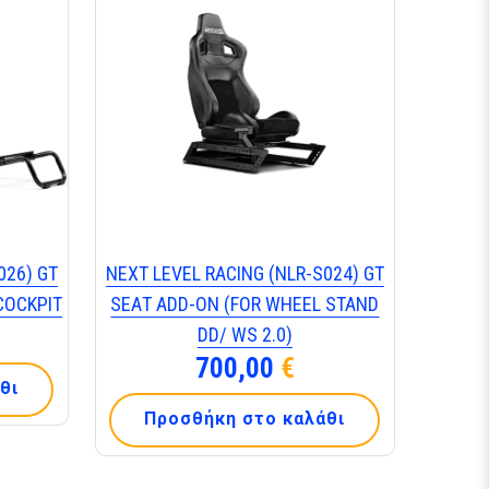
026) GΤ
ΝΕΧΤ LΕVΕL RΑCΙΝG (ΝLR-S024) GΤ
CΟCΚΡΙΤ
SΕΑΤ ΑDD-ΟΝ (FΟR WΗΕΕL SΤΑΝD
DD/ WS 2.0)
700,00
€
θι
Προσθήκη στο καλάθι