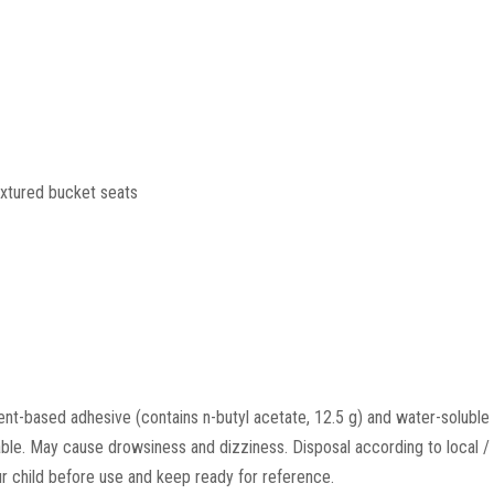
textured bucket seats
vent-based adhesive (contains n-butyl acetate, 12.5 g) and water-soluble p
le. May cause drowsiness and dizziness. Disposal according to local / re
ur child before use and keep ready for reference.