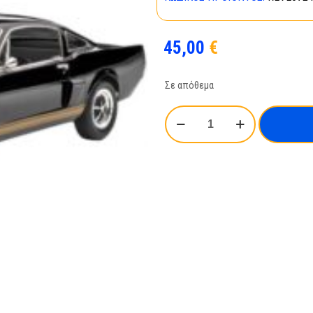
45,00
€
Σε απόθεμα
Model
Set
Shelby
Mustang
GT
350-
67242
ποσότητα