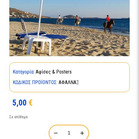
Κατηγορία:
Αφίσες & Posters
ΚΩΔΙΚΌΣ ΠΡΟΪΌΝΤΟΣ:
ΑΦΑΛΝΑΞ
5,00
€
Σε απόθεμα
ΒΟΛΤΑ
ΜΕ