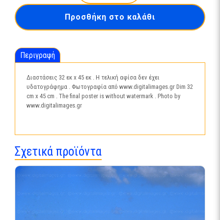
ΑΛΟΓΑ
ΑΦΙΣΑ,
Προσθήκη στο καλάθι
45
cm
x
32
Περιγραφή
cm
ποσότητα
Διαστάσεις 32 εκ x 45 εκ . H τελική αφίσα δεν έχει
υδατογράφημα . Φωτογραφία από www.digitalimages.gr Dim 32
cm x 45 cm . The final poster is without watermark . Photo by
www.digitalimages.gr
Σχετικά προϊόντα