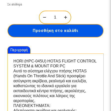
Σε απόθεμα
HORI
(HPC-
045U)
HOTAS
Προσθήκη στο καλάθι
FLIGHT
CONTROL
SYSTEM
&
Περιγραφή
MOUNT
FOR
PC
HORI (HPC-045U) HOTAS FLIGHT CONTROL
ποσότητα
SYSTEM & MOUNT FOR PC
Αυτό το σύστημα ελέγχου πτήσης HOTAS
(Hands On Throttle And Stick) προσφέρει
ασύγκριτη ακρίβεια, ρεαλισμό και ευελιξία,
καθιστώντας το ιδανικό εργαλείο για
εκπαιδευτικά κέντρα πτήσης, αερολέσχες,
εικονικούς πιλότους και λάτρεις της
αεροπορίας.
ΠΛΕΟΝΕΚΤΗΜΑΤΑ:
Αξεπέραστη ακρίβεια και ρεαλισμός: