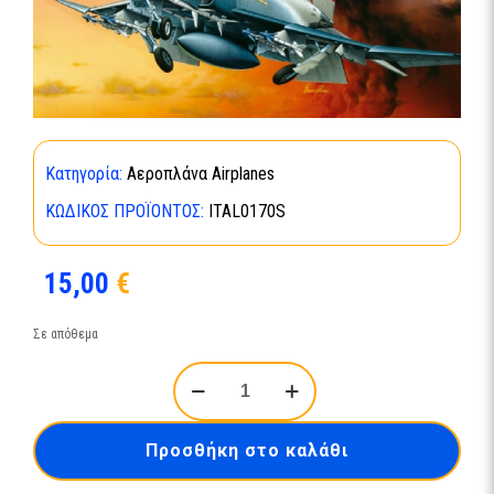
Κατηγορία:
Αεροπλάνα Airplanes
ΚΩΔΙΚΌΣ ΠΡΟΪΌΝΤΟΣ:
ITAL0170S
15,00
€
Σε απόθεμα
F
-
4
S
Προσθήκη στο καλάθι
PHANTOM
ποσότητα