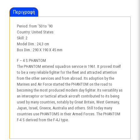
Περιγραφή
Period: from ’50 to ’90
Country: United States
Skill: 2
Model Dim.: 24,3 cm
Box Dim.: 290 X 190 X 45 mm
F – 4 S PHANTOM
The PHANTOM entered squadron service in 1961. It proved itself
to be a very reliable fighter for the fleet and attracted attention
from the other services and from abroad. Its adoption by the
Marines and Air Force started the PHANTOM on the road to
becoming the most produced modern day fighter. Its versatility as
an interceptor or tactical attack aircraft contributed to its being
used by many countries, notably by Great Britain, West Germany,
Japan, Israel, Greece, Australia and others. Still today many
countries use PHANTOMS in their Armed Forces. The PHANTOM
F-4 S derived from the F-4J type.