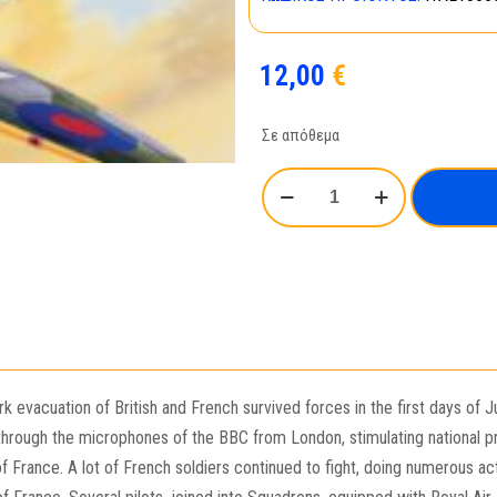
12,00
€
Σε απόθεμα
SPITFIRE
Mk.ΙΧ
FREE
FRENCH
ποσότητα
 evacuation of British and French survived forces in the first days of J
 through the microphones of the BBC from London, stimulating national p
 France. A lot of French soldiers continued to fight, doing numerous acts