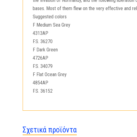
the Invasion of Normandy, and the following liberation o
bases. Most of them flew on the very effective and reli
Suggested colors
F Medium Sea Grey
4313AP
F.S. 36270
F Dark Green
4726AP
F.S. 34079
F Flat Ocean Grey
4854AP
F.S. 36152
Σχετικά προϊόντα