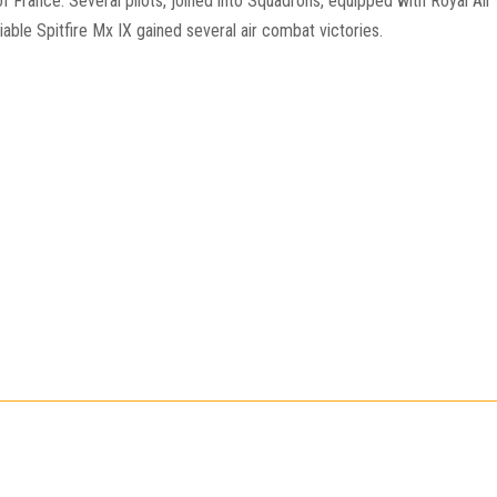
f France. Several pilots, joined into Squadrons, equipped with Royal Air 
able Spitfire Mx IX gained several air combat victories.