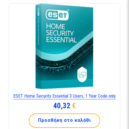
ESET Home Security Essential 3 Users, 1 Year Code only
40,32
€
Προσθήκη στο καλάθι