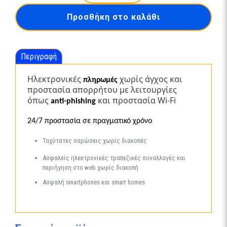
Essential
Προσθήκη στο καλάθι
4
Users
3
Years
Περιγραφή
Code
only
ποσότητα
Ηλεκτρονικές
χωρίς άγχος και
πληρωμές
προστασία απορρήτου με λειτουργίες
όπως
και προστασία Wi-Fi
anti-phishing
24/7 προστασία σε πραγματικό χρόνο
Ταχύτατες σαρώσεις χωρίς διακοπές
Ασφαλείς ηλεκτρονικές τραπεζικές συναλλαγές και
περιήγηση στο web χωρίς διακοπή
Ασφαλή smartphones και smart homes