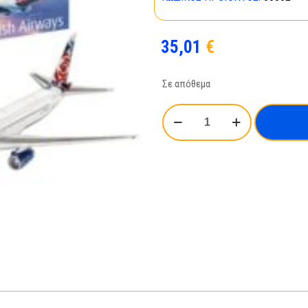
35,01
€
Σε απόθεμα
Boeing
767-
300ER
British
Airways
Chelsea
Rose-
03862
ποσότητα