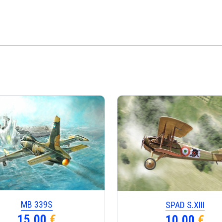
ΜΒ 339S
SPAD S.ΧΙΙΙ
15,00
€
10,00
€