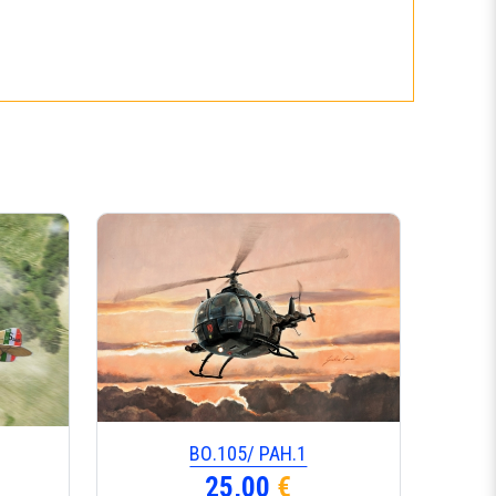
ΒΟ.105/ ΡΑΗ.1
25,00
€