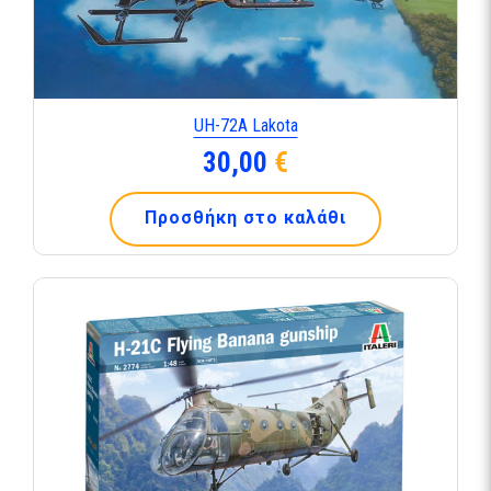
UH-72A Lakota
30,00
€
Προσθήκη στο καλάθι