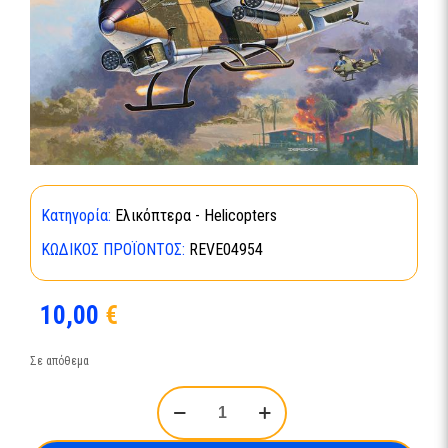
Κατηγορία:
Ελικόπτερα - Helicopters
ΚΩΔΙΚΌΣ ΠΡΟΪΌΝΤΟΣ:
REVE04954
10,00
€
Σε απόθεμα
Bell
AH-
1G