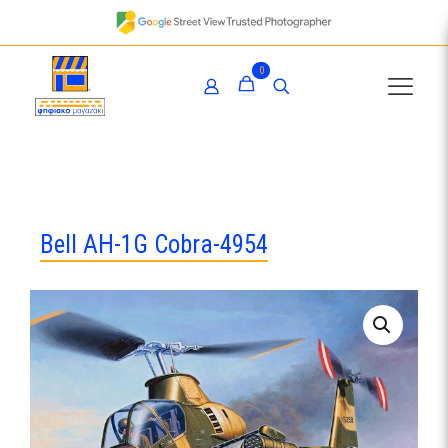
0
Bell AH-1G Cobra-4954