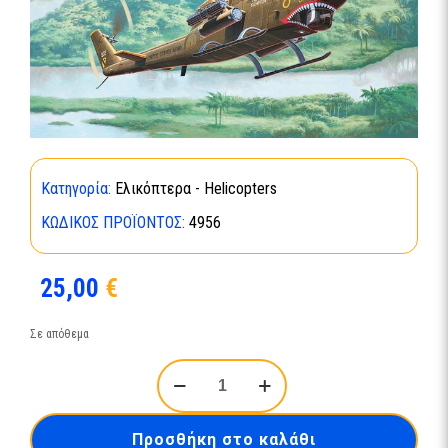
Κατηγορία:
Ελικόπτερα - Helicopters
ΚΩΔΙΚΌΣ ΠΡΟΪΌΝΤΟΣ:
4956
25,00
€
Σε απόθεμα
Bell
AH-
1G
Cobra-
Προσθήκη στο καλάθι
04956