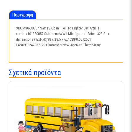
Περιγραφή
SKUM38-B0857 NameSluban – Allied Fighter Jet Article
number101380857 SubthemeWWII Minifigures1 Bricks323 Box
dimensions (WxHxD)38 x 28.5 x 6.7 CBP0.0072561
EAN6938242957179 CharackterNew Age6-12 ThemeArmy
Σχετικά προϊόντα