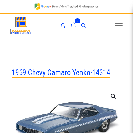
0
1969 Chevy Camaro Yenko-14314