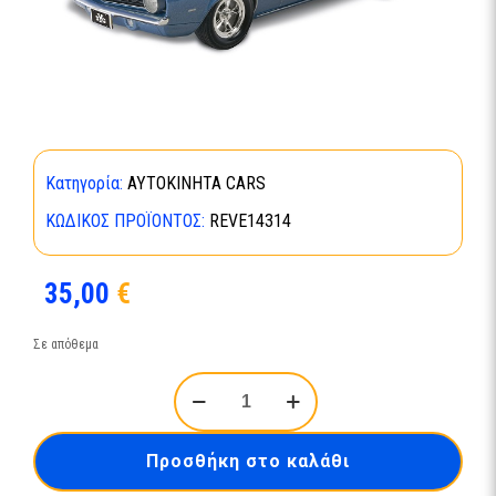
Κατηγορία:
ΑΥΤΟΚΙΝΗΤΑ CARS
ΚΩΔΙΚΌΣ ΠΡΟΪΌΝΤΟΣ:
REVE14314
35,00
€
Σε απόθεμα
1969
Chevy
Camaro
Yenko-
Προσθήκη στο καλάθι
14314
ποσότητα