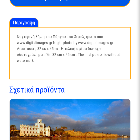
cm
x
32
Περιγραφή
cm
ποσότητα
Νυχτερινή λήψη του Πύργου του Άιφελ, φωτο από
www.digitalimages.gr Night photo by www.digitalimages.gr
Διαστάσεις 32 εκ x 45 εκ . H τελική αφίσα δεν έχει
υδατογράφημα . Dim 32 cm x 45 cm . The final poster is without
watermark
Σχετικά προϊόντα