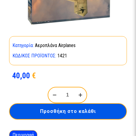
Κατηγορία:
Αεροπλάνα Airplanes
ΚΩΔΙΚΌΣ ΠΡΟΪΌΝΤΟΣ:
1421
40,00
€
X-
47B-
1421,Italeri
1:72
Προσθήκη στο καλάθι
ποσότητα
Περιγραφή