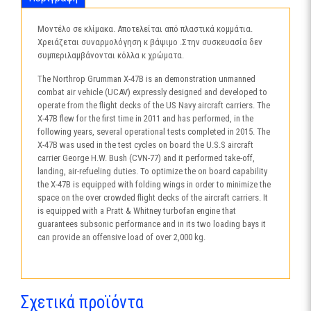
Μοντέλο σε κλίμακα. Αποτελείται από πλαστικά κομμάτια.
Χρειάζεται συναρμολόγηση κ βάψιμο .Στην συσκευασία δεν
συμπεριλαμβάνονται κόλλα κ χρώματα.
The Northrop Grumman X-47B is an demonstration unmanned
combat air vehicle (UCAV) expressly designed and developed to
operate from the flight decks of the US Navy aircraft carriers. The
X-47B flew for the first time in 2011 and has performed, in the
following years, several operational tests completed in 2015. The
X-47B was used in the test cycles on board the U.S.S aircraft
carrier George H.W. Bush (CVN-77) and it performed take-off,
landing, air-refueling duties. To optimize the on board capability
the X-47B is equipped with folding wings in order to minimize the
space on the over crowded flight decks of the aircraft carriers. It
is equipped with a Pratt & Whitney turbofan engine that
guarantees subsonic performance and in its two loading bays it
can provide an offensive load of over 2,000 kg.
Σχετικά προϊόντα